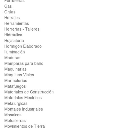
Ferreterías
Gas
Grúas
Herrajes
Herramientas
Herrerías - Talleres
Hidráulica
Hojalatería
Hormigón Elaborado
Iluminación
Maderas
Mamparas para baño
Maquinarias
Máquinas Viales
Marmolerías
Matafuegos
Materiales de Construcción
Materiales Eléctricos
Metalúrgicas
Montajes Industriales
Mosaicos
Motosierras
Movimientos de Tierra