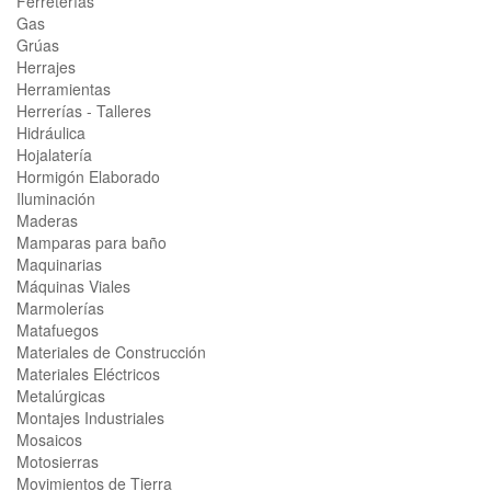
Ferreterías
Gas
Grúas
Herrajes
Herramientas
Herrerías - Talleres
Hidráulica
Hojalatería
Hormigón Elaborado
Iluminación
Maderas
Mamparas para baño
Maquinarias
Máquinas Viales
Marmolerías
Matafuegos
Materiales de Construcción
Materiales Eléctricos
Metalúrgicas
Montajes Industriales
Mosaicos
Motosierras
Movimientos de Tierra