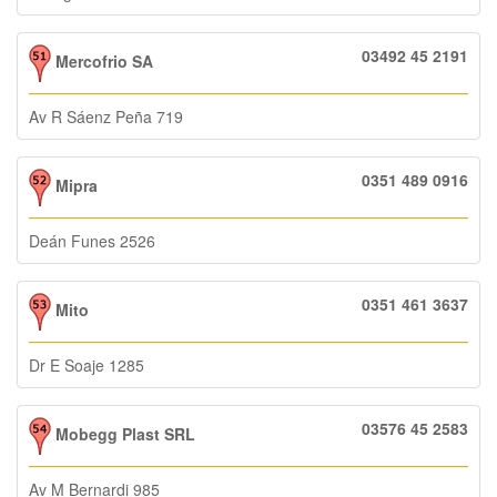
03492 45 2191
Mercofrio SA
Av R Sáenz Peña 719
0351 489 0916
Mipra
Deán Funes 2526
0351 461 3637
Mito
Dr E Soaje 1285
03576 45 2583
Mobegg Plast SRL
Av M Bernardi 985