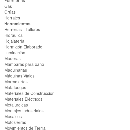
Ferreterías
Gas
Grúas
Herrajes
Herramientas
Herrerías - Talleres
Hidráulica
Hojalatería
Hormigón Elaborado
Iluminación
Maderas
Mamparas para baño
Maquinarias
Máquinas Viales
Marmolerías
Matafuegos
Materiales de Construcción
Materiales Eléctricos
Metalúrgicas
Montajes Industriales
Mosaicos
Motosierras
Movimientos de Tierra