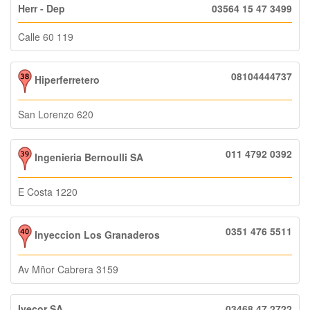
Herr - Dep
03564 15 47 3499
Calle 60 119
08104444737
Hiperferretero
San Lorenzo 620
011 4792 0392
Ingenieria Bernoulli SA
E Costa 1220
0351 476 5511
Inyeccion Los Granaderos
Av Mñor Cabrera 3159
Ivecor SA
03468 47 2722