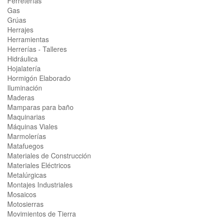
Ferreterías
Gas
Grúas
Herrajes
Herramientas
Herrerías - Talleres
Hidráulica
Hojalatería
Hormigón Elaborado
Iluminación
Maderas
Mamparas para baño
Maquinarias
Máquinas Viales
Marmolerías
Matafuegos
Materiales de Construcción
Materiales Eléctricos
Metalúrgicas
Montajes Industriales
Mosaicos
Motosierras
Movimientos de Tierra