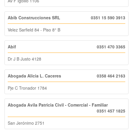
Av F Igoillo 1106
Abib Construcciones SRL
0351 15 590 3913
Velez Sarfield 84 - Piso 8° B
Abif
0351 470 3365
Dr J B Justo 4128
Abogada Alicia L. Caceres
0358 464 2163
Pje C Tronador 1784
Abogada Avila Patricia Civil - Comercial - Familiar
0351 457 1825
San Jerónimo 2751