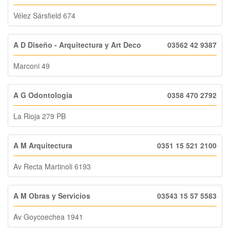
Vélez Sársfield 674
A D Diseño - Arquitectura y Art Deco
03562 42 9387
Marconi 49
A G Odontologia
0358 470 2792
La Rioja 279 PB
A M Arquitectura
0351 15 521 2100
Av Recta Martinoli 6193
A M Obras y Servicios
03543 15 57 5583
Av Goycoechea 1941