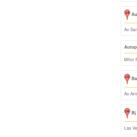
Au
Av San
Autop
Mñor 
Bat
Av Ar
Bj 
Las Ve