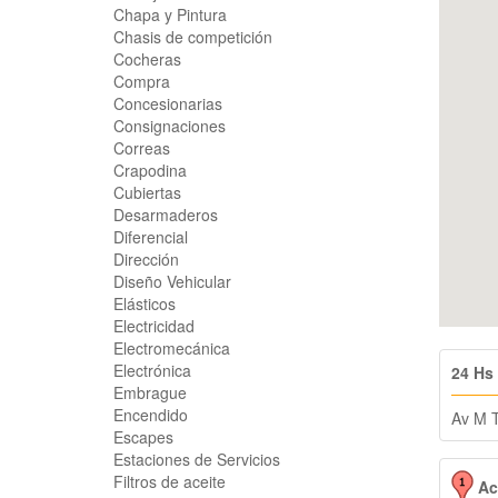
Chapa y Pintura
Chasis de competición
Cocheras
Compra
Concesionarias
Consignaciones
Correas
Crapodina
Cubiertas
Desarmaderos
Diferencial
Dirección
Diseño Vehicular
Elásticos
Electricidad
Electromecánica
Electrónica
24 Hs 
Embrague
Encendido
Av M T
Escapes
Estaciones de Servicios
Filtros de aceite
Ace