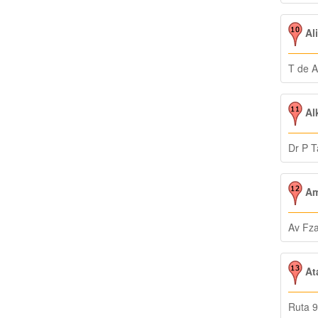
Al
T de 
Al
Dr P 
Am
Av Fza
At
Ruta 9