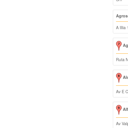
Agros
A Illia
Ag
Ruta 
Al
Av E C
Alf
Av Val