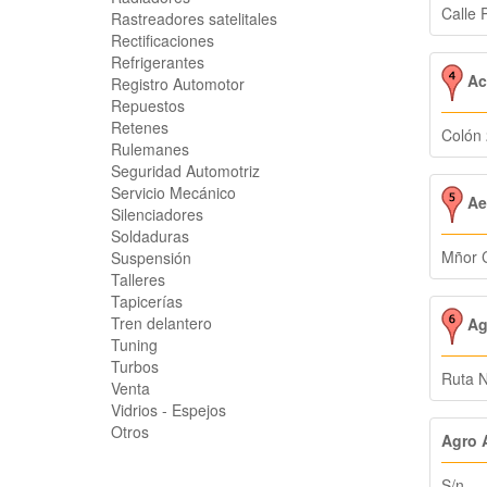
Calle 
Rastreadores satelitales
Rectificaciones
Refrigerantes
Ac
Registro Automotor
Repuestos
Retenes
Colón
Rulemanes
Seguridad Automotriz
Servicio Mecánico
Ae
Silenciadores
Soldaduras
Mñor 
Suspensión
Talleres
Tapicerías
Tren delantero
Ag
Tuning
Turbos
Ruta N
Venta
Vidrios - Espejos
Otros
Agro 
S/n