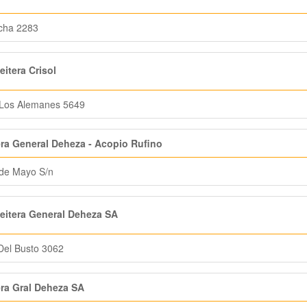
cha 2283
itera Crisol
 Los Alemanes 5649
era General Deheza - Acopio Rufino
de Mayo S/n
itera General Deheza SA
Del Busto 3062
era Gral Deheza SA