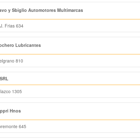
vo y Sbiglio Automotores Multimarcas
J. Frias 634
ochero Lubricantes
elgrano 810
 SRL
lazco 1305
ppri Hnos
bremonte 645