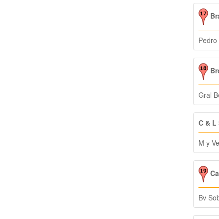
Bra
Pedro 
Br
Gral B
C & L
M y Ve
Ca
Bv So