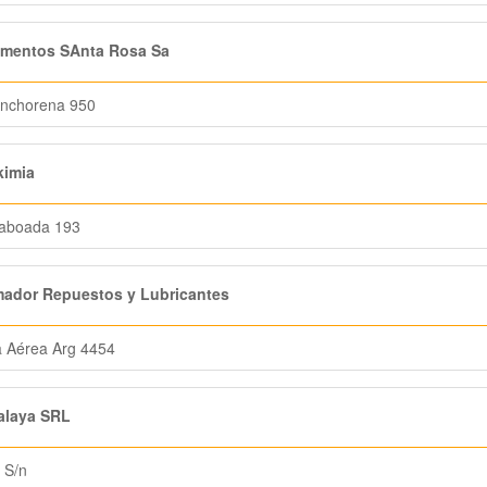
imentos SAnta Rosa Sa
Anchorena 950
kimia
Taboada 193
ador Repuestos y Lubricantes
 Aérea Arg 4454
alaya SRL
 S/n