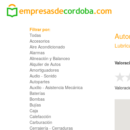
Filtrar por:
Auto
Todas
Accesorios
Lubric
Aire Acondicionado
Alarmas
Alineación y Balanceo
Valorac
Alquiler de Autos
Amortiguadores
Audio - Sonido
Autopartes
Auxilio - Asistencia Mecánica
Valorac
Baterías
Bombas
Bujías
Caja
Calefacción
Carburación
Cerrajería - Cerraduras