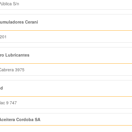
Pública S/n
umuladores Cerani
 201
ro Lubricantes
Cabrera 3975
d
ac 9 747
Aceitera Cordoba SA