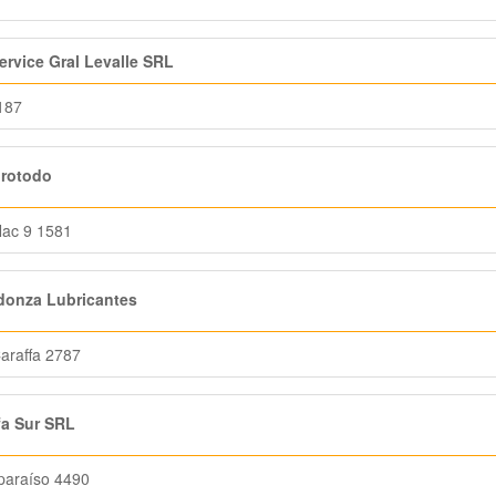
ervice Gral Levalle SRL
 187
rotodo
Nac 9 1581
donza Lubricantes
araffa 2787
a Sur SRL
paraíso 4490