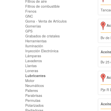
Filtros de aire
Filtros de combustible
Tanca
Frenos
GNC
Goma - Venta de Artículos
Ace
Gomerías
GPS
Grabados de cristales
Bv de
Herramientas
Iluminación
Inyección Electrónica
Aceit
Lámparas
Lavaderos
Bv 25 
Llantas
Loneras
Lubricantes
Ace
Motor
Neumáticos
Pje R 
Palieres
Parabrisas
Permutas
Aceit
Polarizados
Radiadores