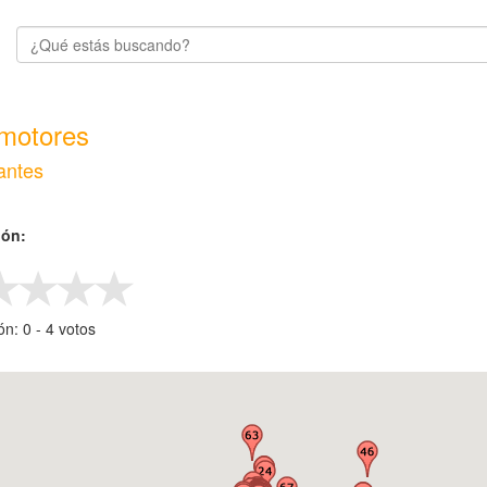
motores
antes
ión:
ión:
0
- ‎
4
votos