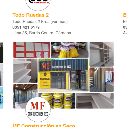
Todo Ruedas 2
B
Todo Ruedas 2 En... (ver más)
Bi
0351 421 6179
0
Lima 85, Barrio Centro, Córdoba
Av
MF Construcción en Seco